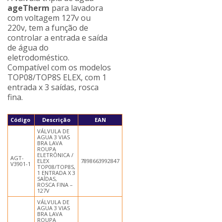
ageTherm
para lavadora
com voltagem 127v ou
220v, tem a função de
controlar a entrada e saída
de água do
eletrodoméstico.
Compatível com os modelos
TOP08/TOP8S ELEX, com 1
entrada x 3 saídas, rosca
fina.
Código
Descrição
EAN
VÁLVULA DE
AGUA 3 VIAS
BRA LAVA
ROUPA
ELETRÔNICA /
AGT-
ELEX
7898663992847
V3901-1
TOP08/TOP8S,
1 ENTRADA X 3
SAÍDAS,
ROSCA FINA –
127V
VÁLVULA DE
AGUA 3 VIAS
BRA LAVA
ROUPA