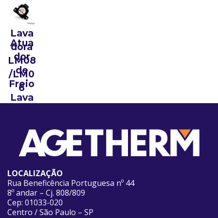
Água
para
Lava
Atua
dora
dor
LM08
de
/LM0
Freio
6
Lava
dora
LT07
LOCALIZAÇÃO
Rua Beneficência Portuguesa nº 44
8º andar – Cj. 808/809
Cep: 01033-020
Centro / São Paulo – SP