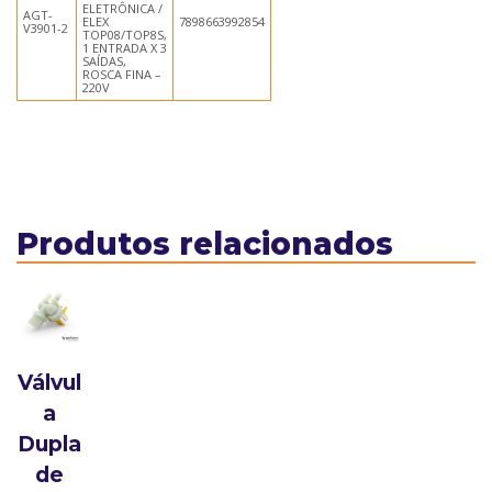
ELETRÔNICA /
AGT-
ELEX
7898663992854
V3901-2
TOP08/TOP8S,
1 ENTRADA X 3
SAÍDAS,
ROSCA FINA –
220V
Produtos relacionados
Válvul
a
Dupla
de