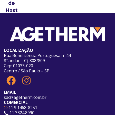
de
Hast
e
Rígid
a
Saída
Angul
LOCALIZAÇÃO
ar
Rua Beneficência Portuguesa nº 44
8º andar – Cj. 808/809
Cep: 01033-020
Centro / São Paulo – SP
EMAIL
sac@agetherm.com.br
COMERCIAL
11 9.1468-8251
11 3324.8990