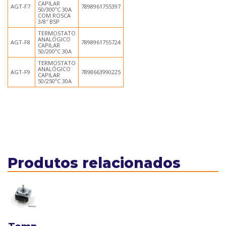
CAPILAR
AGT-F7
7898961755397
50/300ºC 30A
COM ROSCA
3/8″ BSP
TERMOSTATO
ANALÓGICO
AGT-F8
7898961755724
CAPILAR
50/200ºC 30A
TERMOSTATO
ANALÓGICO
AGT-F9
7898663990225
CAPILAR
50/250ºC 30A
Produtos relacionados