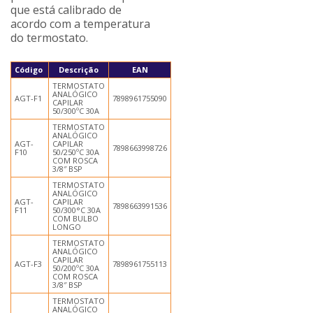
que está calibrado de
acordo com a temperatura
do termostato.
Código
Descrição
EAN
TERMOSTATO
ANALÓGICO
AGT-F1
7898961755090
CAPILAR
50/300ºC 30A
TERMOSTATO
ANALÓGICO
AGT-
CAPILAR
7898663998726
F10
50/250ºC 30A
COM ROSCA
3/8″ BSP
TERMOSTATO
ANALÓGICO
AGT-
CAPILAR
7898663991536
F11
50/300°C 30A
COM BULBO
LONGO
TERMOSTATO
ANALÓGICO
CAPILAR
AGT-F3
7898961755113
50/200ºC 30A
COM ROSCA
3/8″ BSP
TERMOSTATO
ANALÓGICO