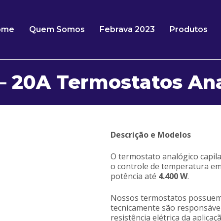
ome
Quem Somos
Febrava 2023
Produtos
 – 20A Termostatos An
Descrição e Modelos
O termostato analógico capil
o controle de temperatura em
potência até
4.400 W
.
Nossos termostatos possuem 
tecnicamente são responsáve
resistência elétrica da aplica