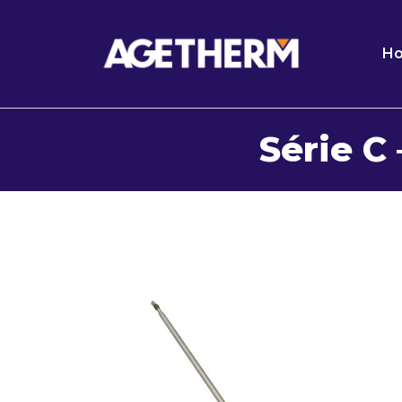
H
Série C