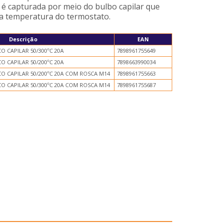
 é capturada por meio do bulbo capilar que
 a temperatura do termostato.
Descrição
EAN
 CAPILAR 50/300ºC 20A
7898961755649
 CAPILAR 50/200ºC 20A
7898663990034
 CAPILAR 50/200ºC 20A COM ROSCA M14
7898961755663
 CAPILAR 50/300ºC 20A COM ROSCA M14
7898961755687