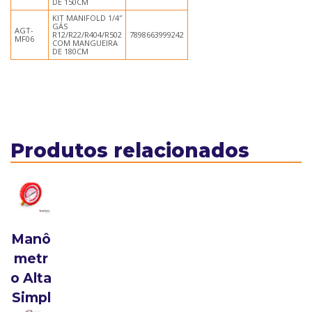
DE 150CM
KIT MANIFOLD 1/4″
GÁS
AGT-
R12/R22/R404/R502
7898663999242
MF06
COM MANGUEIRA
DE 180CM
Produtos relacionados
Manô
metr
o Alta
Simpl