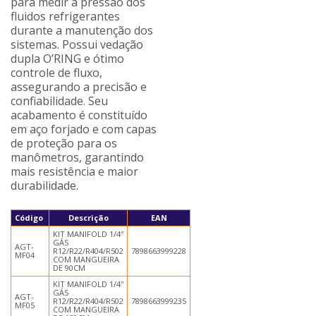
para medir a pressão dos
fluidos refrigerantes
durante a manutenção dos
sistemas. Possui vedação
dupla O’RING e ótimo
controle de fluxo,
assegurando a precisão e
confiabilidade. Seu
acabamento é constituído
em aço forjado e com capas
de proteção para os
manômetros, garantindo
mais resistência e maior
durabilidade.
Código
Descrição
EAN
KIT MANIFOLD 1/4″
GÁS
AGT-
R12/R22/R404/R502
7898663999228
MF04
COM MANGUEIRA
DE 90CM
KIT MANIFOLD 1/4″
GÁS
AGT-
R12/R22/R404/R502
7898663999235
MF05
COM MANGUEIRA