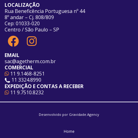
a
LOCALIZAÇÃO
Rua Beneficência Portuguesa nº 44
8º andar – Cj. 808/809
Cep: 01033-020
Centro / São Paulo – SP
EMAIL
sac@agetherm.com.br
COMERCIAL
11 9.1468-8251
11 3324.8990
EXPEDIÇÃO E CONTAS A RECEBER
11 9.7510.8232
Desenvolvido por
Gravidade.Agency
Home