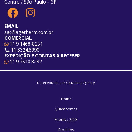
Centro / São Paulo – SP
EMAIL
sac@agetherm.com.br
COMERCIAL
11 9.1468-8251
11 3324.8990
EXPEDIÇÃO E CONTAS A RECEBER
11 9.7510.8232
Desenvolvido por
Gravidade.Agency
Home
Quem Somos
Febrava 2023
Produtos