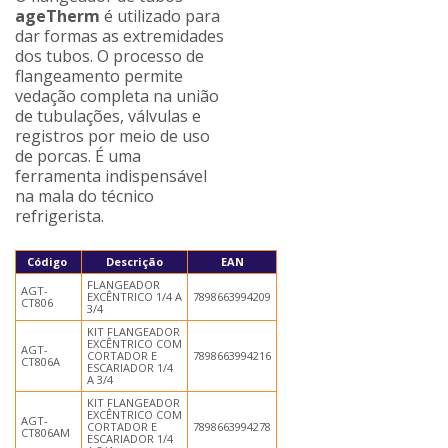
ageTherm
é utilizado para
dar formas as extremidades
dos tubos. O processo de
flangeamento permite
vedação completa na união
de tubulações, válvulas e
registros por meio de uso
de porcas. É uma
ferramenta indispensável
na mala do técnico
refrigerista.
Código
Descrição
EAN
FLANGEADOR
AGT-
EXCÊNTRICO 1/4 A
7898663994209
CT806
3/4
KIT FLANGEADOR
EXCÊNTRICO COM
AGT-
CORTADOR E
7898663994216
CT806A
ESCARIADOR 1/4
A 3/4
KIT FLANGEADOR
EXCÊNTRICO COM
AGT-
CORTADOR E
7898663994278
CT806AM
ESCARIADOR 1/4