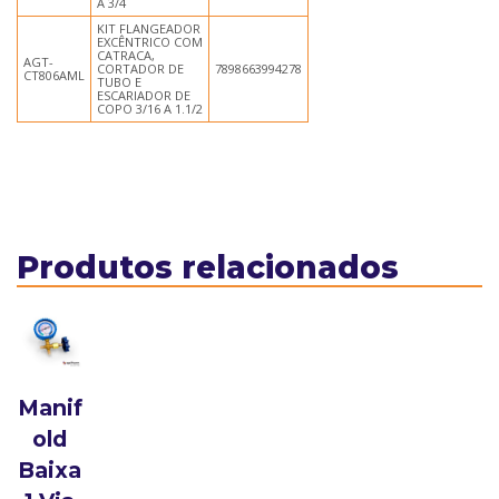
A 3/4
KIT FLANGEADOR
EXCÊNTRICO COM
CATRACA,
AGT-
CORTADOR DE
7898663994278
CT806AML
TUBO E
ESCARIADOR DE
COPO 3/16 A 1.1/2
Produtos relacionados
Manif
old
Baixa