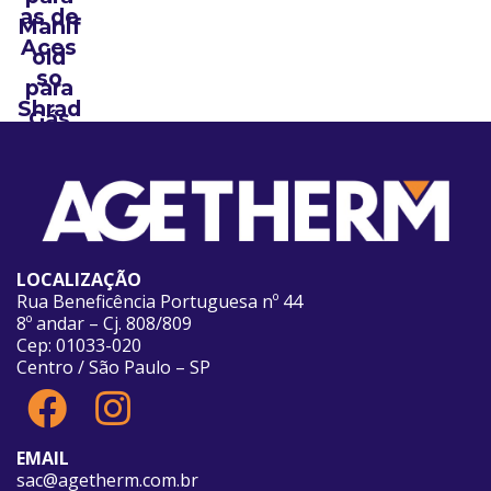
as de
Manif
Aces
old
so
para
Shrad
Gás
er
R12/R
22/R1
34/R
404/
R407
LOCALIZAÇÃO
/R50
Rua Beneficência Portuguesa nº 44
8º andar – Cj. 808/809
2
Cep: 01033-020
Centro / São Paulo – SP
EMAIL
sac@agetherm.com.br