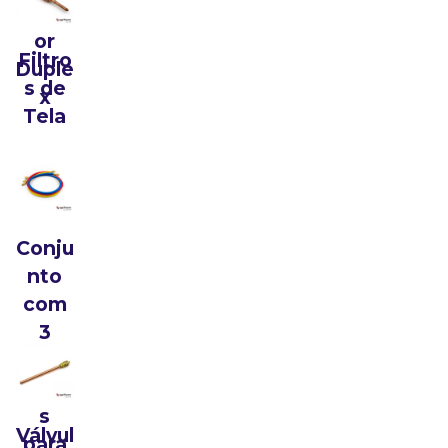
gerad
or
Filtro
Duple
s de
x
Tela
Conju
nto
com
3
Mang
ueira
s
Válvul
para