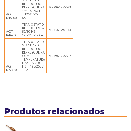
STANDARD
BEBEDOURO E
REFRESQUEIRA
7898961755533
45″ – 50/60 HZ
AGT-
– 125/250V –
R45000
6A
TERMOSTATO
BEBEDOURO –
7898663990133
AGT-
50/60 HZ –
R46266
125/250V – 6A
TERMOSTATO
STANDARD
BEBEDOURO E
REFRESQUEIRA
COM
7898961755557
TEMPERATURA
FIXA – 50/60
AGT-
HZ – 125/250V
R72640
– 6A
Produtos relacionados