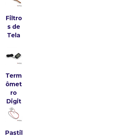
Filtro
s de
Tela
Term
ômet
ro
Digit
al
Pastil