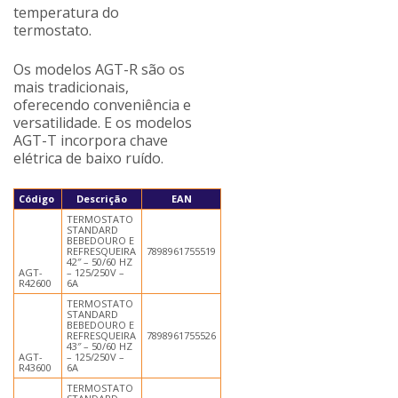
temperatura do
termostato.
Os modelos AGT-R são os
mais tradicionais,
oferecendo conveniência e
versatilidade. E os modelos
AGT-T incorpora chave
elétrica de baixo ruído.
Código
Descrição
EAN
TERMOSTATO
STANDARD
BEBEDOURO E
REFRESQUEIRA
7898961755519
42″ – 50/60 HZ
AGT-
– 125/250V –
R42600
6A
TERMOSTATO
STANDARD
BEBEDOURO E
REFRESQUEIRA
7898961755526
43″ – 50/60 HZ
AGT-
– 125/250V –
R43600
6A
TERMOSTATO