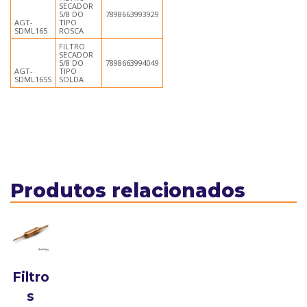
SECADOR
5/8 DO
7898663993929
AGT-
TIPO
SDML165
ROSCA
FILTRO
SECADOR
5/8 DO
7898663994049
AGT-
TIPO
SDML165S
SOLDA
Produtos relacionados
Filtro
s