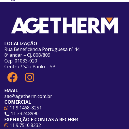
LOCALIZAÇÃO
Rua Beneficência Portuguesa nº 44
8º andar – Cj. 808/809
Cep: 01033-020
Centro / São Paulo – SP
EMAIL
sac@agetherm.com.br
COMERCIAL
11 9.1468-8251
11 3324.8990
EXPEDIÇÃO E CONTAS A RECEBER
11 9.7510.8232