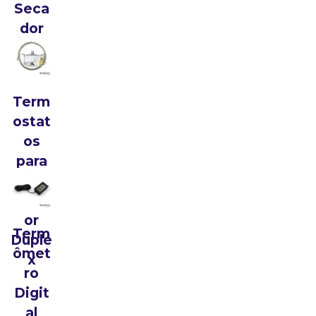
Seca
dor
Term
ostat
os
para
Refri
gerad
or
Term
Duple
ômet
x
ro
Digit
al