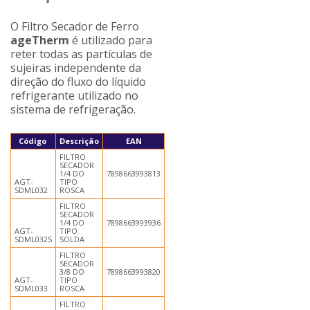
O Filtro Secador de Ferro
ageTherm
é utilizado para
reter todas as partículas de
sujeiras independente da
direção do fluxo do líquido
refrigerante utilizado no
sistema de refrigeração.
Código
Descrição
EAN
FILTRO
SECADOR
1/4 DO
7898663993813
AGT-
TIPO
SDML032
ROSCA
FILTRO
SECADOR
1/4 DO
7898663993936
AGT-
TIPO
SDML032S
SOLDA
FILTRO
SECADOR
3/8 DO
7898663993820
AGT-
TIPO
SDML033
ROSCA
FILTRO